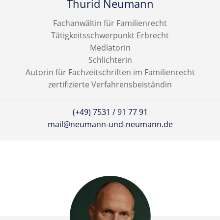
Thurid Neumann
Testamentsvollstreckung
Fachanwältin für Familienrecht
Vermächtnis
Tätigkeitsschwerpunkt Erbrecht
Auflage
Mediatorin
Vor- und Nacherbe
Schlichterin
Autorin für Fachzeitschriften im Familienrecht
Ersatzerbe
zertifizierte Verfahrensbeiständin
Erbschein
Ausländisches Erbrecht
(+49) 7531 / 91 77 91
mail@neumann-und-neumann.de
Erbschaftssteuer