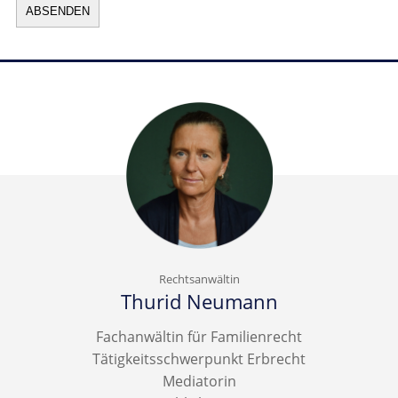
ABSENDEN
Navigation
Erstberatung
überspringen
Voraussetzungen für eine Ehescheidung
Versorgungsausgleich
Eingetragene Lebenspartnerschaft
Trennungsunterhalt
Kindesunterhalt
Rechtsanwältin
Nachehelicher Unterhalt
Thurid Neumann
Zugewinn
Fachanwältin für Familienrecht
Vermögensauseinandersetzung
Tätigkeitsschwerpunkt Erbrecht
Hausrat
Mediatorin